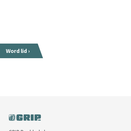
Kom boulderen
bij GRIP.
Word lid ›