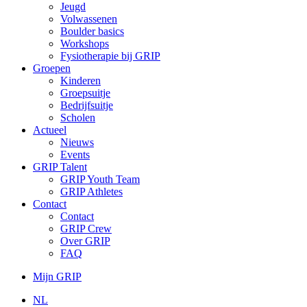
Jeugd
Volwassenen
Boulder basics
Workshops
Fysiotherapie bij GRIP
Groepen
Kinderen
Groepsuitje
Bedrijfsuitje
Scholen
Actueel
Nieuws
Events
GRIP Talent
GRIP Youth Team
GRIP Athletes
Contact
Contact
GRIP Crew
Over GRIP
FAQ
Mijn GRIP
NL