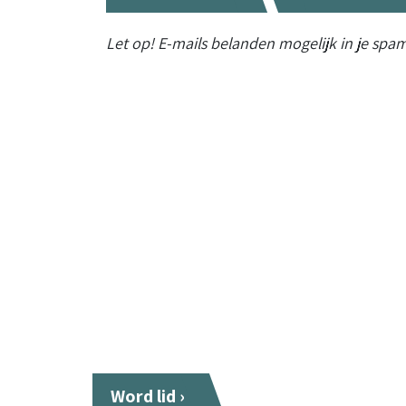
Let op! E-mails belanden mogelijk in je spa
Kom bouldere
Word lid ›